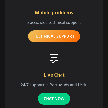
Mobile problems
Specialized technical support
TECHNICAL SUPPORT
💬
Live Chat
24/7 support in Português and Urdu
CHAT NOW