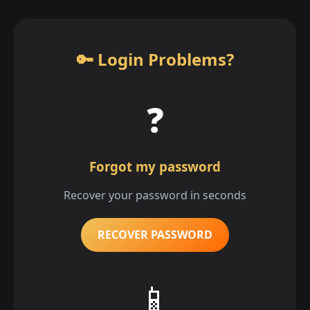
🔑 Login Problems?
❓
Forgot my password
Recover your password in seconds
RECOVER PASSWORD
📱