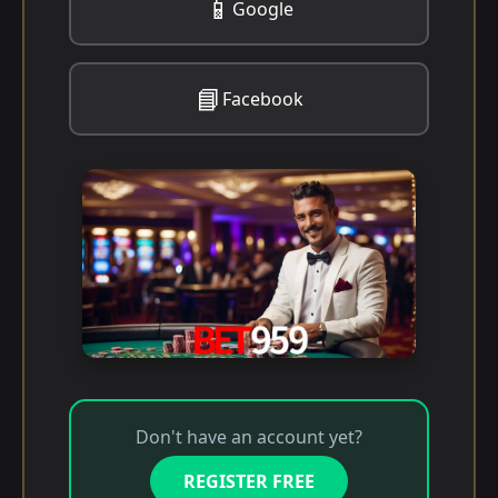
📱
Google
📘
Facebook
Don't have an account yet?
REGISTER FREE