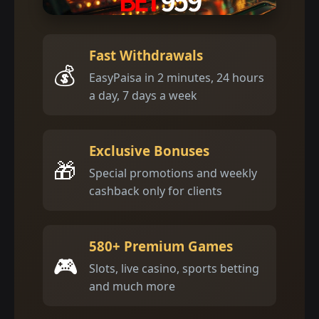
Fast Withdrawals
💰
EasyPaisa in 2 minutes, 24 hours
a day, 7 days a week
Exclusive Bonuses
🎁
Special promotions and weekly
cashback only for clients
580+ Premium Games
🎮
Slots, live casino, sports betting
and much more