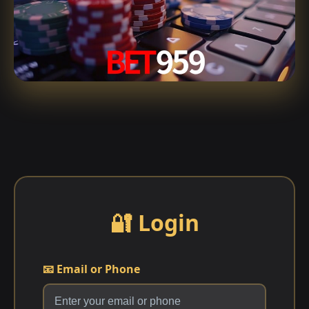
🔐 Login
📧 Email or Phone