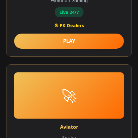
Evolution Gaming
Live 24/7
🎯 PK Dealers
PLAY
🚀
Aviator
Spribe