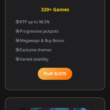
320+ Games
RTP up to 98.5%
Progressive jackpots
Megaways & Buy Bonus
Exclusive themes
Varied volatility
PLAY SLOTS