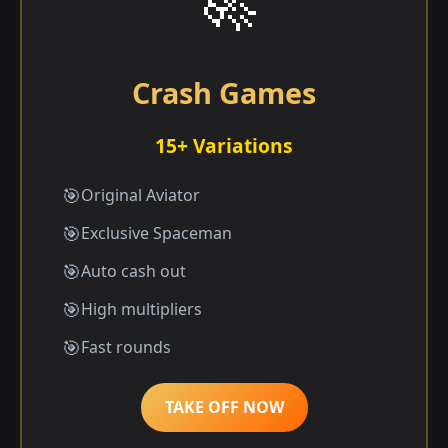
Crash Games
15+ Variations
Original Aviator
Exclusive Spaceman
Auto cash out
High multipliers
Fast rounds
TAKE OFF NOW