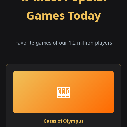
Games Today
Favorite games of our 1.2 million players
🎰
Gates of Olympus