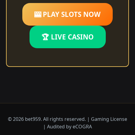
🎰 PLAY SLOTS NOW
🏆 LIVE CASINO
© 2026 bet959. All rights reserved. | Gaming License
| Audited by eCOGRA