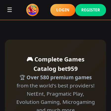
☰
LOGIN
REGISTER
🎮 Complete Games
Catalog bet959
🏆
Over 580 premium games
from the world's best providers!
NetEnt, Pragmatic Play,
Evolution Gaming, Microgaming
and much more