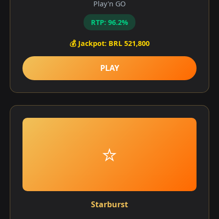
Play'n GO
RTP: 96.2%
💰 Jackpot: BRL 521,800
PLAY
⭐
Starburst