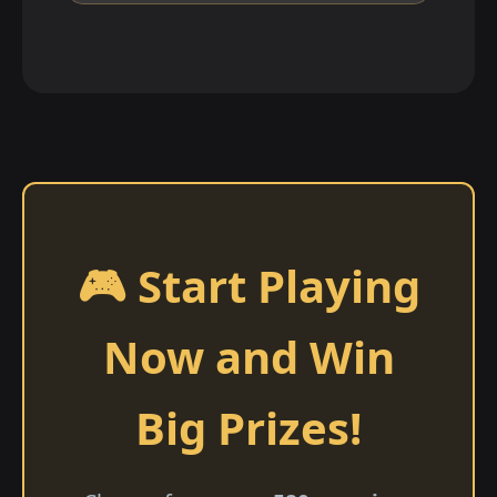
🎮 Start Playing
Now and Win
Big Prizes!