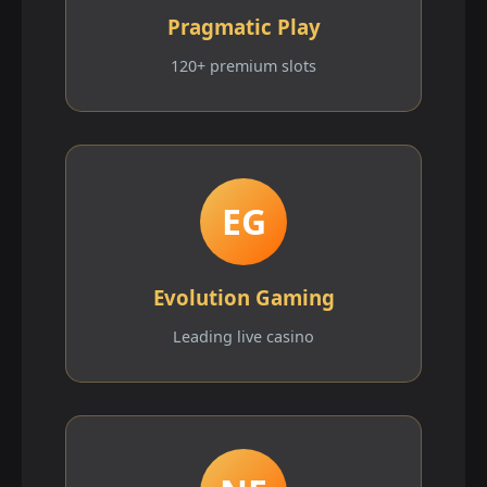
Pragmatic Play
120+ premium slots
EG
Evolution Gaming
Leading live casino