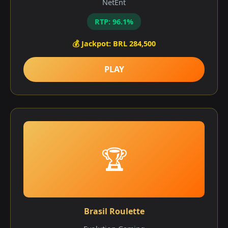
NetEnt
RTP: 96.1%
💰 Jackpot: BRL 284,500
PLAY
🏆
Brasil Roulette