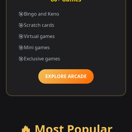
Bingo and Keno
Scratch cards
Virtual games
Mini games
Exclusive games
EXPLORE ARCADE
🔥 Most Popular