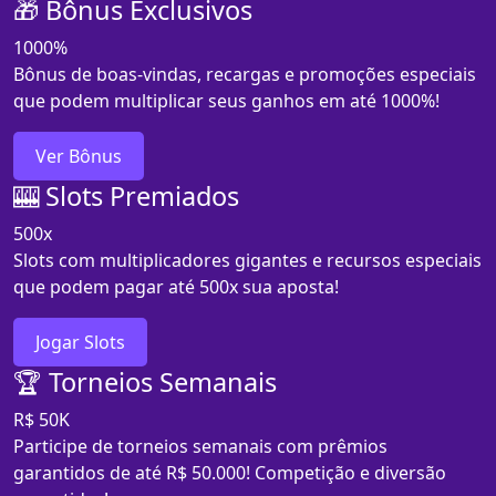
🎁 Bônus Exclusivos
1000%
Bônus de boas-vindas, recargas e promoções especiais
que podem multiplicar seus ganhos em até 1000%!
Ver Bônus
🎰 Slots Premiados
500x
Slots com multiplicadores gigantes e recursos especiais
que podem pagar até 500x sua aposta!
Jogar Slots
🏆 Torneios Semanais
R$ 50K
Participe de torneios semanais com prêmios
garantidos de até R$ 50.000! Competição e diversão