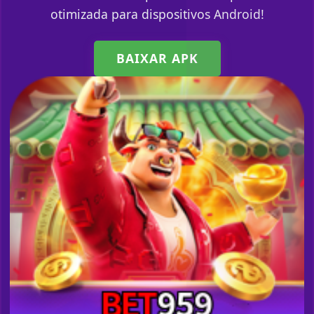
otimizada para dispositivos Android!
BAIXAR APK