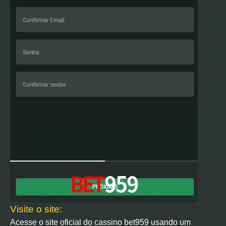
Visite o site:
Acesse o site oficial do cassino bet959 usando um