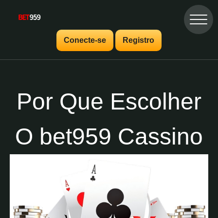
Conecte-se
Registro
Por Que Escolher
O bet959 Cassino