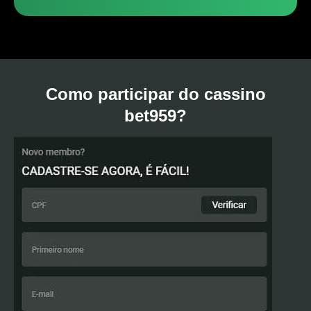
Como participar do cassino
bet959?