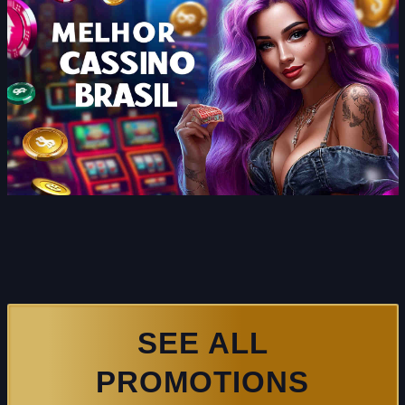
SEE ALL
PROMOTIONS