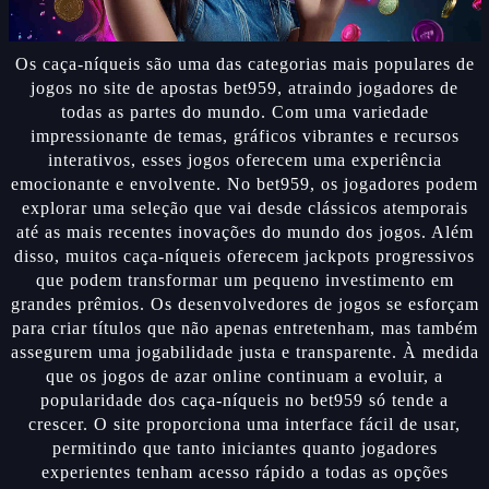
Os caça-níqueis são uma das categorias mais populares de
jogos no site de apostas bet959, atraindo jogadores de
todas as partes do mundo. Com uma variedade
impressionante de temas, gráficos vibrantes e recursos
interativos, esses jogos oferecem uma experiência
emocionante e envolvente. No bet959, os jogadores podem
explorar uma seleção que vai desde clássicos atemporais
até as mais recentes inovações do mundo dos jogos. Além
disso, muitos caça-níqueis oferecem jackpots progressivos
que podem transformar um pequeno investimento em
grandes prêmios. Os desenvolvedores de jogos se esforçam
para criar títulos que não apenas entretenham, mas também
assegurem uma jogabilidade justa e transparente. À medida
que os jogos de azar online continuam a evoluir, a
popularidade dos caça-níqueis no bet959 só tende a
crescer. O site proporciona uma interface fácil de usar,
permitindo que tanto iniciantes quanto jogadores
experientes tenham acesso rápido a todas as opções