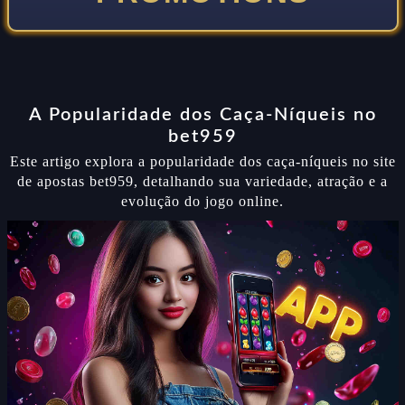
A Popularidade dos Caça-Níqueis no
bet959
Este artigo explora a popularidade dos caça-níqueis no site
de apostas bet959, detalhando sua variedade, atração e a
evolução do jogo online.