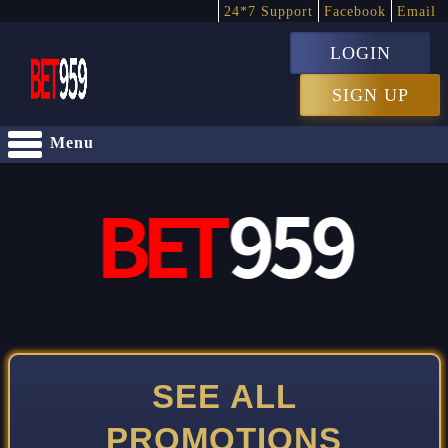
24*7 Support
Facebook
Email
LOGIN
SIGN UP
Menu
SEE ALL
PROMOTIONS